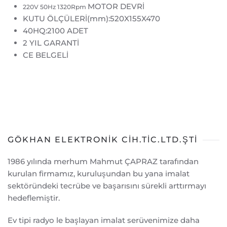
MOTOR DEVRİ
220V 50Hz 1320Rpm
KUTU ÖLÇÜLERİ(mm):520X155X470
40HQ:2100 ADET
2 YIL GARANTİ
CE BELGELİ
GÖKHAN ELEKTRONİK CİH.TİC.LTD.ŞTİ
1986 yılında merhum Mahmut ÇAPRAZ tarafından
kurulan firmamız, kuruluşundan bu yana imalat
sektöründeki tecrübe ve başarısını sürekli arttırmayı
hedeflemiştir.
Ev tipi radyo le başlayan imalat serüvenimize daha