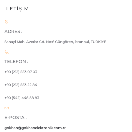
İLETİŞİM
ADRES :
Sanayi Mah. Avcılar Cd. No:6 Güngören, İstanbul, TÜRKİYE
TELEFON :
+90 (212) 553 07 03
+90 (212)
553 22 84
+90 (542) 448 58 83
E-POSTA :
gokhan@gokhanelektronik.com.tr