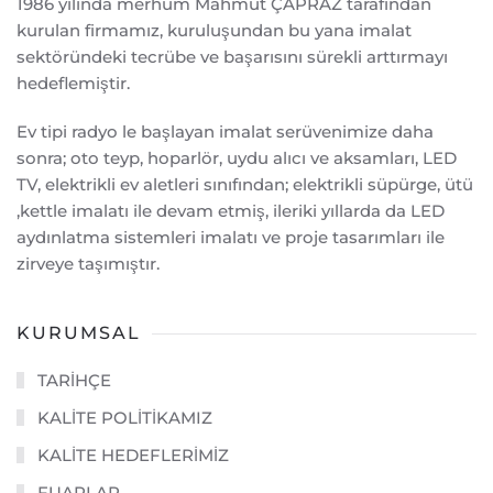
1986 yılında merhum Mahmut ÇAPRAZ tarafından
kurulan firmamız, kuruluşundan bu yana imalat
sektöründeki tecrübe ve başarısını sürekli arttırmayı
hedeflemiştir.
Ev tipi radyo le başlayan imalat serüvenimize daha
sonra; oto teyp, hoparlör, uydu alıcı ve aksamları, LED
TV, elektrikli ev aletleri sınıfından; elektrikli süpürge, ütü
,kettle imalatı ile devam etmiş, ileriki yıllarda da LED
aydınlatma sistemleri imalatı ve proje tasarımları ile
zirveye taşımıştır.
KURUMSAL
TARİHÇE
KALİTE POLİTİKAMIZ
KALİTE HEDEFLERİMİZ
FUARLAR